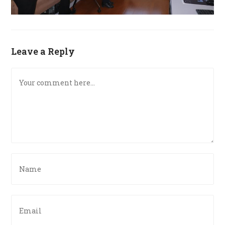
Leave a Reply
Comment
Enter
your
name
or
Enter
username
your
to