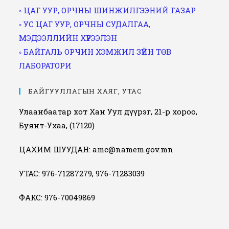
◦ ЦАГ УУР, ОРЧНЫ ШИНЖИЛГЭЭНИЙ ГАЗАР
◦ УС ЦАГ УУР, ОРЧНЫ СУДАЛГАА,
МЭДЭЭЛЛИЙН ХҮРЭЭЛЭН
◦ БАЙГАЛЬ ОРЧИН ХЭМЖИЛ ЗҮЙН ТӨВ
ЛАБОРАТОРИ
БАЙГУУЛЛАГЫН ХАЯГ, УТАС
Улаанбаатар хот Хан Уул дүүрэг, 21-р хороо,
Буянт-Ухаа, (17120)
ЦАХИМ ШУУДАН: amc@namem.gov.mn
УТАС: 976-71287279, 976-71283039
ФАКС: 976-70049869