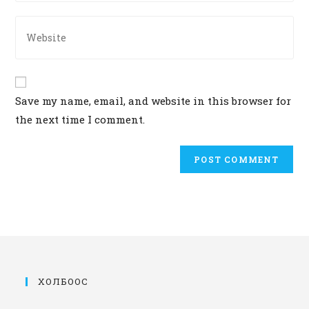
email
comment
address
Enter
to
your
comment
website
URL
(optional)
Save my name, email, and website in this browser for
the next time I comment.
ХОЛБООС