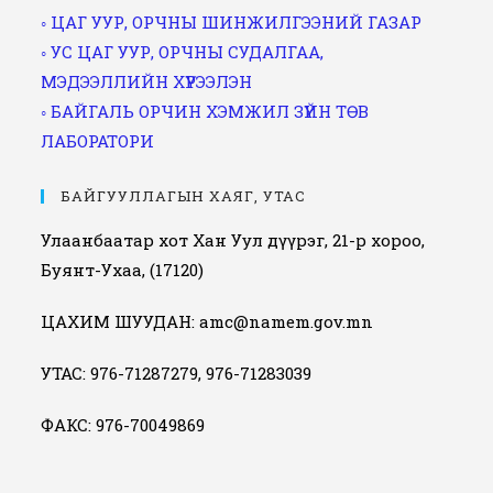
◦ ЦАГ УУР, ОРЧНЫ ШИНЖИЛГЭЭНИЙ ГАЗАР
◦ УС ЦАГ УУР, ОРЧНЫ СУДАЛГАА,
МЭДЭЭЛЛИЙН ХҮРЭЭЛЭН
◦ БАЙГАЛЬ ОРЧИН ХЭМЖИЛ ЗҮЙН ТӨВ
ЛАБОРАТОРИ
БАЙГУУЛЛАГЫН ХАЯГ, УТАС
Улаанбаатар хот Хан Уул дүүрэг, 21-р хороо,
Буянт-Ухаа, (17120)
ЦАХИМ ШУУДАН: amc@namem.gov.mn
УТАС: 976-71287279, 976-71283039
ФАКС: 976-70049869