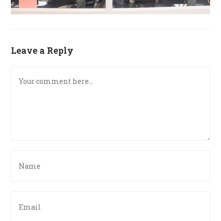
Leave a Reply
Comment
Enter
your
name
or
Enter
username
your
to