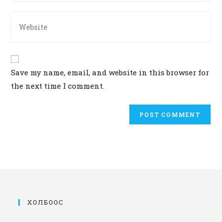
email
comment
address
Enter
to
your
comment
website
URL
(optional)
Save my name, email, and website in this browser for
the next time I comment.
ХОЛБООС