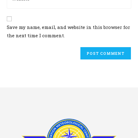
your
comment
website
URL
(optional)
Save my name, email, and website in this browser for
the next time I comment.