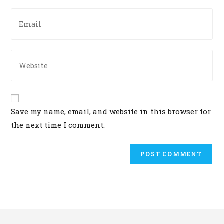
or
Enter
username
your
to
email
comment
address
Enter
to
your
comment
website
URL
(optional)
Save my name, email, and website in this browser for
the next time I comment.