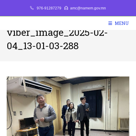
Skip
976-91287279
amc@namem.gov.mn
to
content
MENU
viber_image_2025-02-
04_13-01-03-288