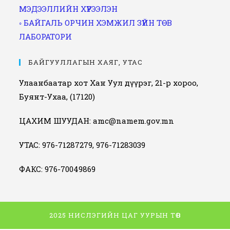
МЭДЭЭЛЛИЙН ХҮРЭЭЛЭН
◦ БАЙГАЛЬ ОРЧИН ХЭМЖИЛ ЗҮЙН ТӨВ
ЛАБОРАТОРИ
БАЙГУУЛЛАГЫН ХАЯГ, УТАС
Улаанбаатар хот Хан Уул дүүрэг, 21-р хороо,
Буянт-Ухаа, (17120)
ЦАХИМ ШУУДАН: amc@namem.gov.mn
УТАС: 976-71287279, 976-71283039
ФАКС: 976-70049869
2025 НИСЛЭГИЙН ЦАГ УУРЫН ТӨВ