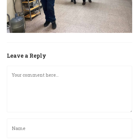
Leave a Reply
Comment
Enter
your
name