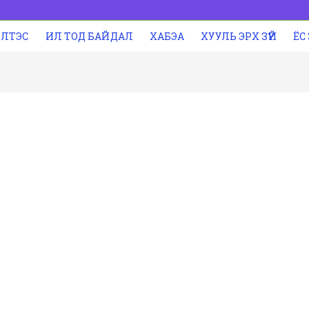
ЭЛТЭС
ИЛ ТОД БАЙДАЛ
ХАБЭА
ХУУЛЬ ЭРХ ЗҮЙ
ЁС