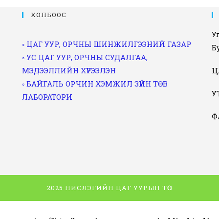
ХОЛБООС
У
◦ ЦАГ УУР, ОРЧНЫ ШИНЖИЛГЭЭНИЙ ГАЗАР
Б
◦ УС ЦАГ УУР, ОРЧНЫ СУДАЛГАА,
МЭДЭЭЛЛИЙН ХҮРЭЭЛЭН
Ц
◦ БАЙГАЛЬ ОРЧИН ХЭМЖИЛ ЗҮЙН ТӨВ
УТ
ЛАБОРАТОРИ
Ф
2025 НИСЛЭГИЙН ЦАГ УУРЫН ТӨВ