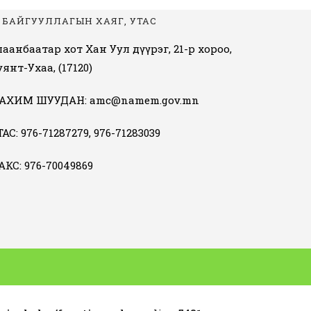
БАЙГУУЛЛАГЫН ХАЯГ, УТАС
лаанбаатар хот Хан Уул дүүрэг, 21-р хороо,
уянт-Ухаа, (17120)
АХИМ ШУУДАН: amc@namem.gov.mn
АС: 976-71287279, 976-71283039
АКС: 976-70049869