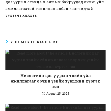
цаг уурын станцын ажлын байруудад очиж, үйл
ажиллагаатай танилцан албан хаагчидтай
уулзалт хийлээ.
YOU MIGHT ALSO LIKE
Нислэгийн цаг уурын төвийн үйл
ажиллагааг орчин үеийн түвшинд хүргэх
төсөл
August 25, 2025