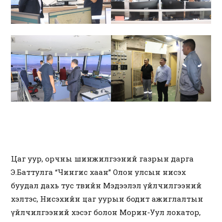
Цаг уур, орчны шинжилгээний газрын дарга
Э.Баттулга “Чингис хаан” Олон улсын нисэх
буудал дахь тус төвийн Мэдээлэл үйлчилгээний
хэлтэс, Нисэхийн цаг уурын бодит ажиглалтын
үйлчилгээний хэсэг болон Морин-Уул локатор,