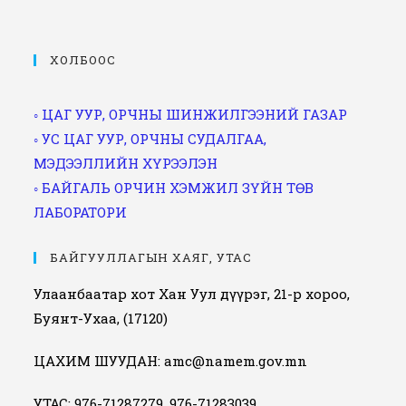
ХОЛБООС
◦ ЦАГ УУР, ОРЧНЫ ШИНЖИЛГЭЭНИЙ ГАЗАР
◦ УС ЦАГ УУР, ОРЧНЫ СУДАЛГАА,
МЭДЭЭЛЛИЙН ХҮРЭЭЛЭН
◦ БАЙГАЛЬ ОРЧИН ХЭМЖИЛ ЗҮЙН ТӨВ
ЛАБОРАТОРИ
БАЙГУУЛЛАГЫН ХАЯГ, УТАС
Улаанбаатар хот Хан Уул дүүрэг, 21-р хороо,
Буянт-Ухаа, (17120)
ЦАХИМ ШУУДАН: amc@namem.gov.mn
УТАС: 976-71287279, 976-71283039