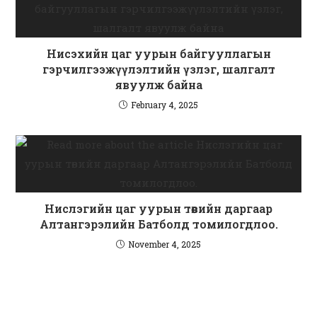
Нисэхийн цаг уурын байгууллагын
гэрчилгээжүүлэлтийн үзлэг, шалгалт
явуулж байна
February 4, 2025
Нислэгийн цаг уурын төвийн даргаар
Алтангэрэлийн Батболд томилогдлоо.
November 4, 2025