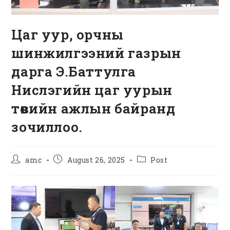
Цаг уур, орчны
шинжилгээний газрын
дарга Э.Баттулга
Нислэгийн цаг уурын
төвийн ажлын байранд
зочиллоо.
Post
Post
Post
amc
August 26, 2025
Post
author:
published:
category: